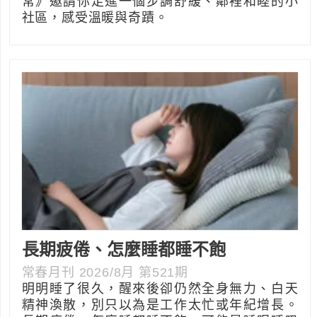
常》邀請你走進一個步調舒緩、鄰裡和睦的小
社區，感受溫暖與奇蹟。
長期疲倦、怎麼睡都睡不飽
常春月刊 2026/8月 第521期
明明睡了很久，醒來後卻仍然全身無力、白天
精神渙散，別只以為是工作太忙或年紀增長。