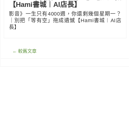
【Hami書城︱AI店長】
影音》一生只有4000週，你還剩幾個星期一？
｜別把「等有空」拖成遺憾【Hami書城︱AI店
長】
文
←
較舊文章
章
導
覽