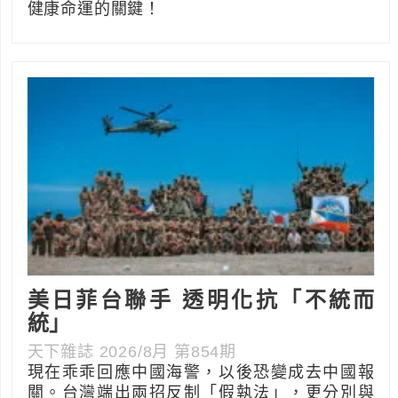
健康命運的關鍵！
美日菲台聯手 透明化抗「不統而
統」
天下雜誌 2026/8月 第854期
現在乖乖回應中國海警，以後恐變成去中國報
關。台灣端出兩招反制「假執法」，更分別與