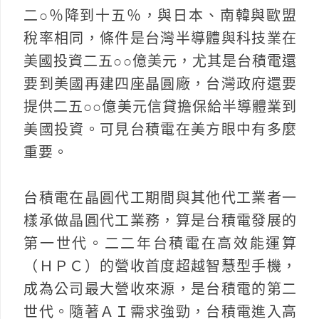
二○％降到十五％，與日本、南韓與歐盟
稅率相同，條件是台灣半導體與科技業在
美國投資二五○○億美元，尤其是台積電還
要到美國再建四座晶圓廠，台灣政府還要
提供二五○○億美元信貸擔保給半導體業到
美國投資。可見台積電在美方眼中有多麼
重要。
台積電在晶圓代工期間與其他代工業者一
樣承做晶圓代工業務，算是台積電發展的
第一世代。二二年台積電在高效能運算
（ＨＰＣ）的營收首度超越智慧型手機，
成為公司最大營收來源，是台積電的第二
世代。隨著ＡＩ需求強勁，台積電進入高