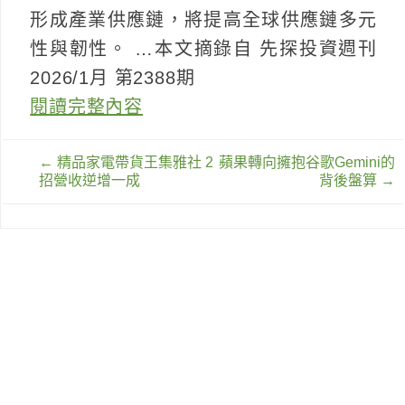
形成產業供應鏈，將提高全球供應鏈多元
性與韌性。 …本文摘錄自 先探投資週刊
2026/1月 第2388期
閱讀完整內容
文
←
精品家電帶貨王集雅社 2
蘋果轉向擁抱谷歌Gemini的
章
招營收逆增一成
背後盤算
→
導
覽