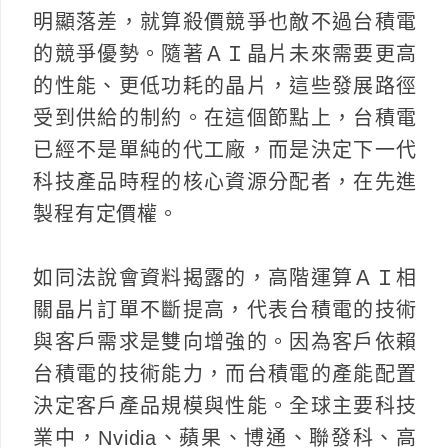
明顯落差，就算殺價競爭也敵不過台積電
的競爭優勢。隨著ＡＩ晶片未來需要更高
的性能、更低功耗的晶片，這些發展路徑
受到供給的制約。在這個節點上，台積電
已經不是單純的代工廠，而是決定下一代
科技產品時程的核心資源分配者，在先進
製程有定價權。
如同法說會資料揭露的，高階運算ＡＩ相
關晶片訂單不斷提高，代表台積電的技術
與客戶需求是雙向增強的。因為客戶依賴
台積電的技術能力，而台積電的產能配置
決定客戶產品規模與性能。全球主要科技
業中，Nvidia、蘋果、博通、聯發科、高