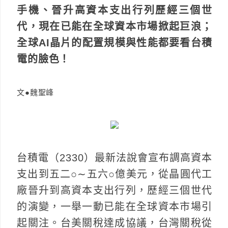
手機、晉升高資本支出行列歷經三個世
代，現在已能在全球資本市場掀起巨浪；
全球AI晶片的配置規模與性能都要看台積
電的臉色！
文●魏聖峰
台積電（2330）最新法說會宣布調高資本
支出到五二○∼五六○億美元，從晶圓代工
廠晉升到高資本支出行列，歷經三個世代
的演變，一舉一動已能在全球資本市場引
起關注。台美關稅達成協議，台灣關稅從