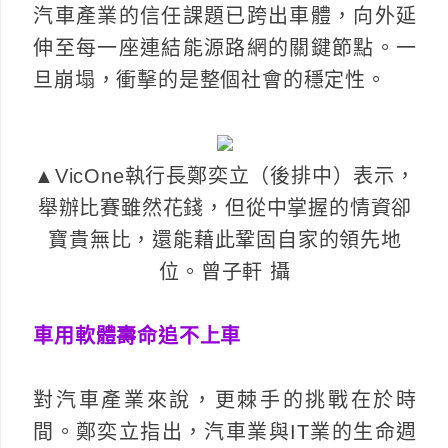
汽車產業的信任課題已跨出車體，向外延
伸至每一座連結能源路網的關鍵節點。一
旦崩塌，衝擊的是整個社會的穩定性。
▲VicOne執行長鄭奕立（後排中）表示，
舉辦比賽雖然花錢，但從中掌握的情資卻
寶貴無比，還能藉此鞏固自家的領先地
位。曾子軒 攝
車用軟體壽命追不上車
對汽車產業來說，更棘手的挑戰在於時
間。鄭奕立指出，汽車業與IT業的生命週