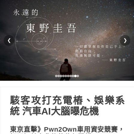
❮
❯
駭客攻打充電樁、娛樂系
統 汽車AI大腦曝危機
東京直擊》Pwn2Own車用資安競賽，