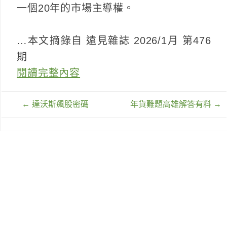
一個20年的市場主導權。
…本文摘錄自 遠見雜誌 2026/1月 第476
期
閱讀完整內容
文
←
達沃斯飆股密碼
年貨難題高雄解答有料
→
章
導
覽