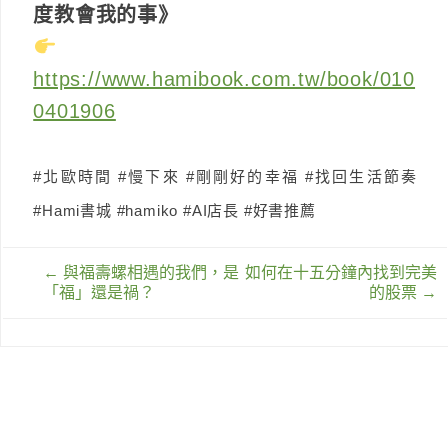
度教會我的事》
https://www.hamibook.com.tw/book/010
0401906
#北歐時間 #慢下來 #剛剛好的幸福 #找回生活節奏
#Hami書城 #hamiko #AI店長 #好書推薦
文
←
與福壽螺相遇的我們，是
如何在十五分鐘內找到完美
章
「福」還是禍？
的股票
→
導
覽