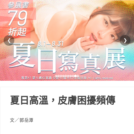
❮
❯
夏日高溫，皮膚困擾頻傳
文／郭岳潭