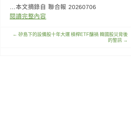
…本文摘錄自 聯合報 20260706
閱讀完整內容
文
←
矽島下的設備股十年大運
槓桿ETF釀禍 韓國股災背後
章
的警訊
→
導
覽