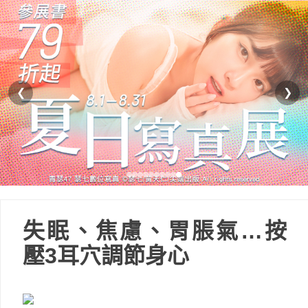
❮
❯
失眠、焦慮、胃脹氣…按
壓3耳穴調節身心