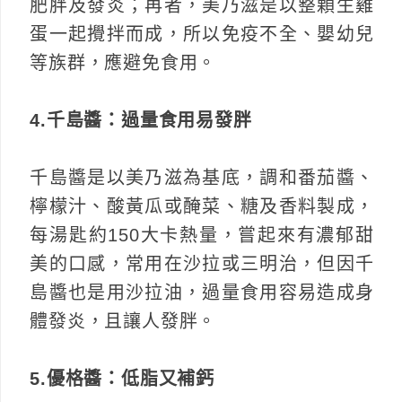
肥胖及發炎；再者，美乃滋是以整顆生雞
蛋一起攪拌而成，所以免疫不全、嬰幼兒
等族群，應避免食用。
4.千島醬：過量食用易發胖
千島醬是以美乃滋為基底，調和番茄醬、
檸檬汁、酸黃瓜或醃菜、糖及香料製成，
每湯匙約150大卡熱量，嘗起來有濃郁甜
美的口感，常用在沙拉或三明治，但因千
島醬也是用沙拉油，過量食用容易造成身
體發炎，且讓人發胖。
5.優格醬：低脂又補鈣