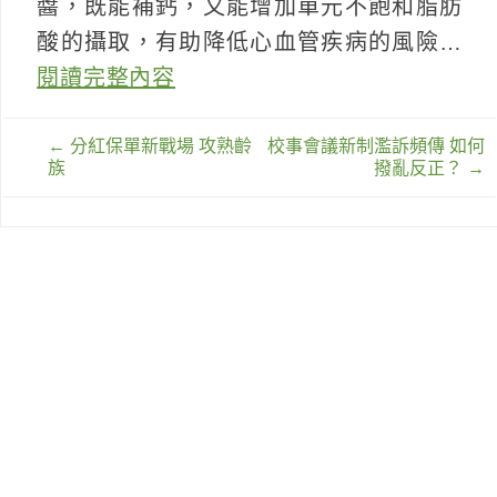
醬，既能補鈣，又能增加單元不飽和脂肪
酸的攝取，有助降低心血管疾病的風險…
閱讀完整內容
文
←
分紅保單新戰場 攻熟齡
校事會議新制濫訴頻傳 如何
章
族
撥亂反正？
→
導
覽